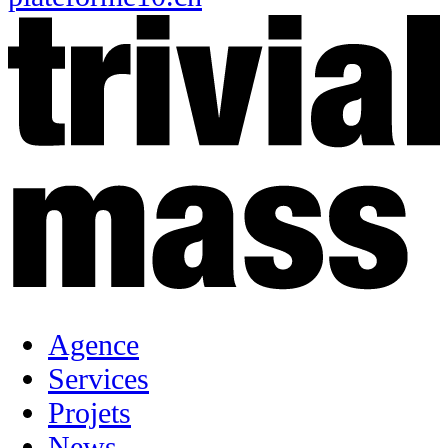
Agence
Services
Projets
News